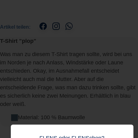
Artikel teilen:
T-Shirt "plop"
Was man zu diesem T-Shirt tragen sollte, wird bei uns
im Norden je nach Anlass, Windstärke oder Laune
entschieden. Okay, im Ausnahmefall entscheidet
vielleicht auch mal die Mutter. Aber auf die
entscheidende Frage, was man dazu trinken sollte, gibt
es sicherlich keine zwei Meinungen. Erhältlich in blau
oder weiß.
Material: 100 % Baumwolle
FLENS oder FLENSchen?