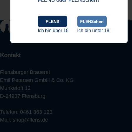
FLENS
FLENSchen
Ich bin über 18
Ich bin unter 18
Kontakt
Flensburger Brauerei
Emil Petersen GmbH & Co. KG
Munketoft 12
D-24937 Flensburg
Telefon:
0461 863 123
Mail:
shop@flens.de