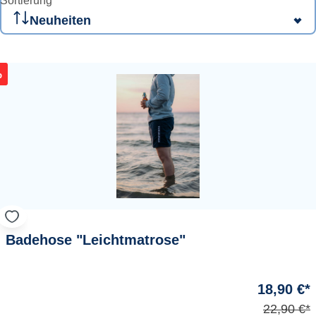
Sortierung
%
Badehose "Leichtmatrose"
18,90 €*
22,90 €*