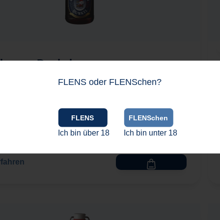
sburger Dunkel
FLENS oder FLENSchen?
.33 Liter
(4,82 €* / 1 Liter)
FLENS
FLENSchen
1,59 €*
Ich bin über 18
Ich bin unter 18
,15 € Pfand
Mehrweg-Pfandpreis
rfahren