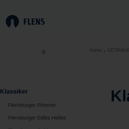
n
Zur Hauptnavigation springen
Zum Footer
Home
GETRÄN
Kl
Klassiker
Flensburger Pilsener
Flensburger Edles Helles
Flensburger Gold