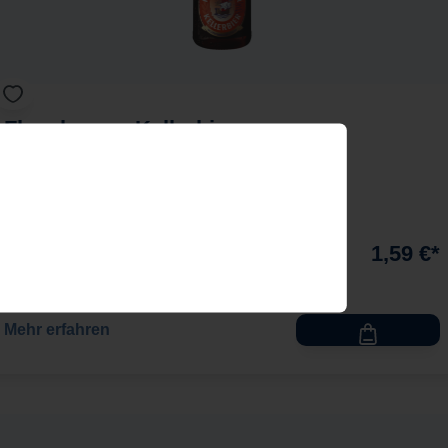
Flensburger Kellerbier
Inhalt:
0.33 Liter
(4,82 €* / 1 Liter)
1,59 €*
zzgl. 0,15 € Pfand
Mehrweg-Pfandpreis
Mehr erfahren