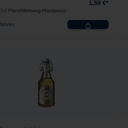
1,59 €*
,15 € Pfand
Mehrweg-Pfandpreis
rfahren
sburger Gold