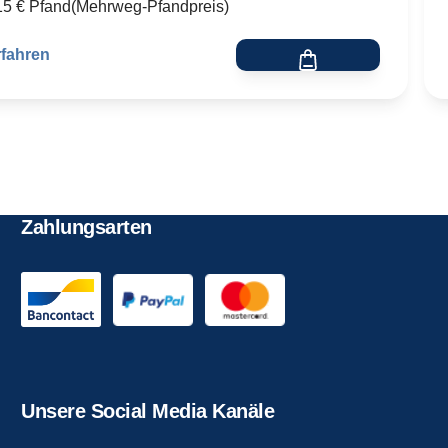
,15 € Pfand
Mehrweg-Pfandpreis
rfahren
Zahlungsarten
Unsere Social Media Kanäle