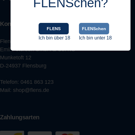
FLENSchen?
Kontakt
FLENS
FLENSchen
Ich bin über 18
Ich bin unter 18
Flensburger Brauerei
Emil Petersen GmbH & Co. KG
Munketoft 12
D-24937 Flensburg
Telefon:
0461 863 123
Mail:
shop@flens.de
Zahlungsarten