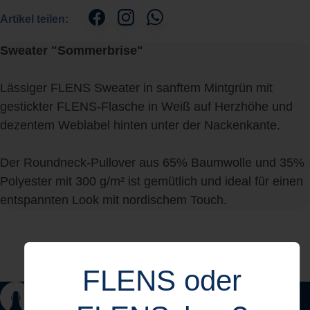
Artikel teilen:
Sweater "Sommerbrise"
Lässiger FLENS Sweater in sanftem Mintgrün mit
gestickter FLENS-Flasche in Weiß auf Herzhöhe und
dezentem Weblabel hinten unter der Nackenkante.
Der Roundneck-Pullover aus 65% Baumwolle und 35%
Polyester mit 300 g/m² ist gemütlich und ideal für einen
entspannten Look mit nordischem Touch.
FLENS oder