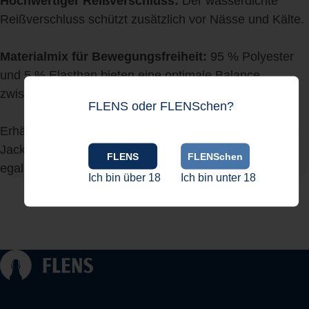
Hochwertiger Reißverschluss:
Der wasserdichte
Reißverschluss schützt zusätzlich vor Nässe und Kälte.
Materialmix für Bewegungsfreiheit:
95 % Polyester
und 5 % Elasthan bieten eine optimale Balance
zwischen Robustheit und Flexibilität.
FLENS oder FLENSchen?
Erhältlich in Varianten für Damen und Herren, ist diese
Jacke der perfekte Begleiter für Outdoor-Aktivitäten,
FLENS
FLENSchen
egal bei welchem Wetter!
Ich bin über 18
Ich bin unter 18