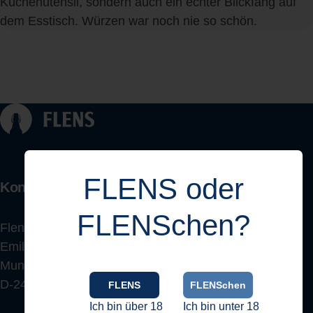
Küchenutensil, sondern auch ein echter Blickfang auf
dem Esstisch. Würzen war noch nie so schön.
FLENS oder
Kontakt
FLENSchen?
Flensburger Brauerei
Emil Petersen GmbH & Co. KG
Munketoft 12
D-24937 Flensburg
FLENS
FLENSchen
Ich bin über 18
Ich bin unter 18