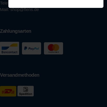
Telefon:
0461 863 123
Mail:
shop@flens.de
Zahlungsarten
Versandmethoden