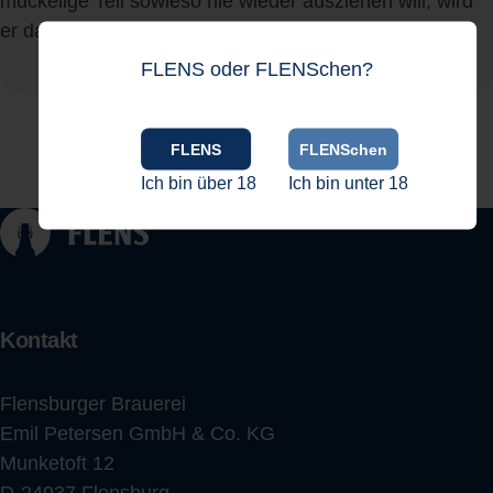
muckelige Teil sowieso nie wieder ausziehen will, wird
er da eh nur selten liegen.
FLENS oder FLENSchen?
Material: 65 % Baumwolle, 35 % Polyester
FLENS
FLENSchen
Ich bin über 18
Ich bin unter 18
Kontakt
Flensburger Brauerei
Emil Petersen GmbH & Co. KG
Munketoft 12