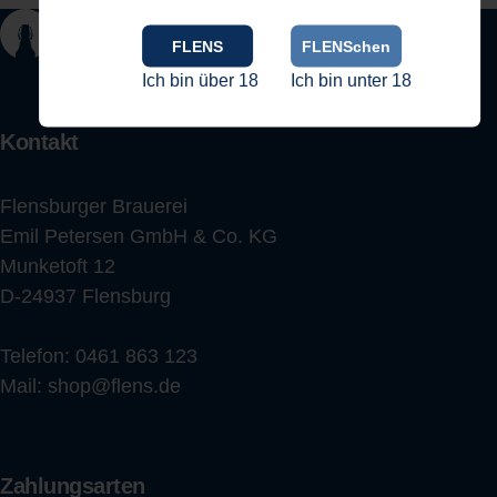
FLENS
FLENSchen
Ich bin über 18
Ich bin unter 18
Kontakt
Flensburger Brauerei
Emil Petersen GmbH & Co. KG
Munketoft 12
D-24937 Flensburg
Telefon:
0461 863 123
Mail:
shop@flens.de
Zahlungsarten