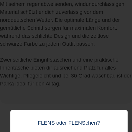
Mit seinem regenabweisenden, windundurchlässigen
Material schützt er dich zuverlässig vor dem
norddeutschen Wetter. Die optimale Länge und der
gemütliche Schnitt sorgen für maximalen Komfort,
während das schlichte Design und die zeitlose
schwarze Farbe zu jedem Outfit passen.
Zwei seitliche Eingriffstaschen und eine praktische
Innentasche bieten dir ausreichend Platz für alles
Wichtige. Pflegeleicht und bei 30 Grad waschbar, ist der
Parka ideal für den Alltag.
FLENS oder FLENSchen?