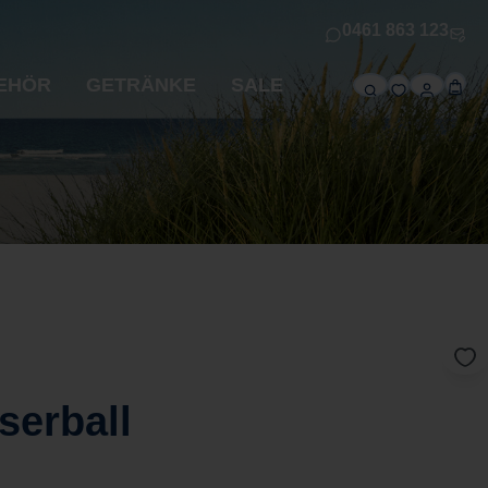
0461 863 123
EHÖR
GETRÄNKE
SALE
erball