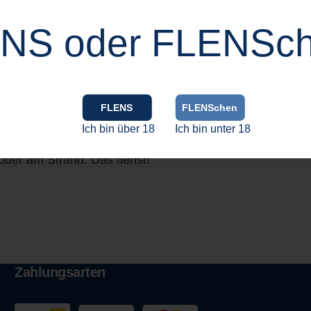
NS oder FLENSc
FLENS
FLENSchen
and, See und Schwimmbad
Ich bin über 18
Ich bin unter 18
as neue FLENS‑Logo und bringt sofort nordisches Sommerf
der am Strand. Das flenst!
Zahlungsarten