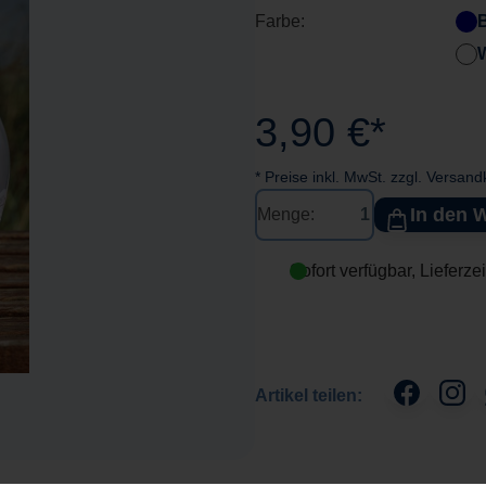
Farbe:
3,90 €*
* Preise inkl. MwSt. zzgl. Versan
In den 
Menge:
Sofort verfügbar, Lieferze
Artikel teilen: