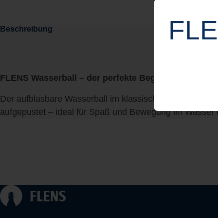
FLE
Beschreibung
FLENS Wasserball – der perfekte Begleiter für Str
Der aufblasbare Wasserball im klassischen Weiß trägt d
aufgepustet – ideal für Spaß und Bewegung im Wasser o