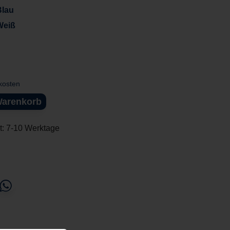
Blau
Weiß
dkosten
Warenkorb
it: 7-10 Werktage