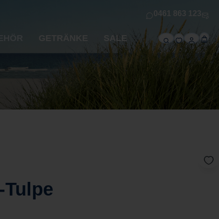
0461 863 123
EHÖR
GETRÄNKE
SALE
-Tulpe