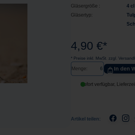
Gläsergröße :
4 cl
Gläsertyp:
Tul
Sch
4,90 €*
* Preise inkl. MwSt. zzgl. Versan
In den 
Menge:
Sofort verfügbar, Lieferze
Artikel teilen: