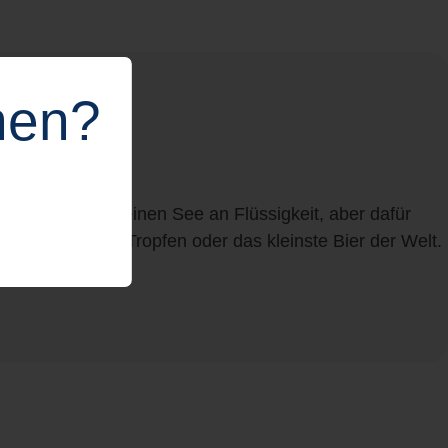
hen?
etet sie zwar keinen See an Flüssigkeit, aber dafür
i es ein edler Tropfen oder das kleinste Bier der Welt.