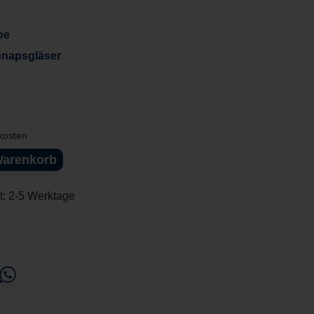
pe
napsgläser
dkosten
Warenkorb
it: 2-5 Werktage