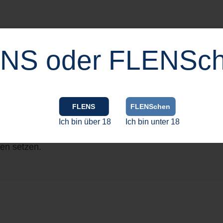
NS oder FLENSc
 ist der lebende Beweis. Mit ihren bescheidenen 4 cl bi
FLENS
FLENSchen
ngsdrink in homöopathischen Dosen genießen möchtest – se
Ich bin über 18
Ich bin unter 18
ben setzen.