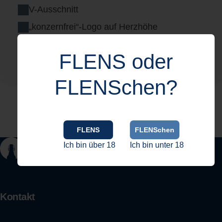
V-Ausschnitt
„konzernfrei“-Logo auf Herzhöhe
Material: 95% Baumwolle, 5% Lycra
FLENS oder
Gewicht: 160 g/qm
Hergestellt in der EU
FLENSchen?
FLENS
FLENSchen
Ich bin über 18
Ich bin unter 18
Kontakt