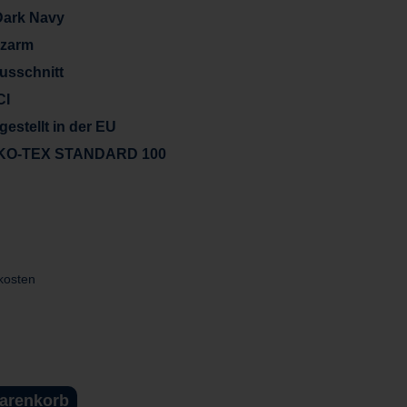
Dark Navy
rzarm
usschnitt
CI
gestellt in der EU
KO-TEX STANDARD 100
dkosten
Warenkorb