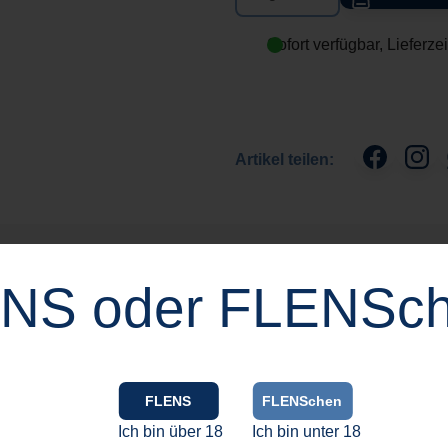
Sofort verfügbar, Lieferze
Artikel teilen:
NS oder FLENSc
V-Ausschnitt und dem „konzernfrei“-Logo auf Herzhöhe.
FLENS
FLENSchen
 einem Gewicht von 160 g/qm. Produziert in der EU, ist
Ich bin über 18
Ich bin unter 18