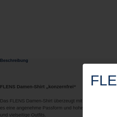
Beschreibung
FLE
FLENS Damen-Shirt „konzernfrei“
Das FLENS Damen-Shirt überzeugt mit einem eleganten 
es eine angenehme Passform und hohen Tragekomfort bei
und vielseitige Outfits.