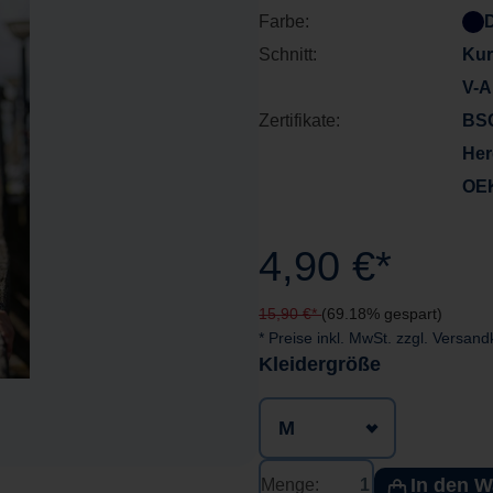
Farbe:
Schnitt:
Ku
V-A
Zertifikate:
BS
Her
OE
4,90 €*
15,90 €*
(69.18% gespart)
* Preise inkl. MwSt. zzgl. Versan
auswählen
Kleidergröße
In den 
Menge: