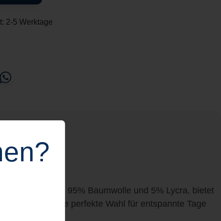
it: 2-5 Werktage
hen?
 Hergestellt aus 95% Baumwolle und 5% Lycra, bietet
 dieses Shirt die perfekte Wahl für entspannte Tage