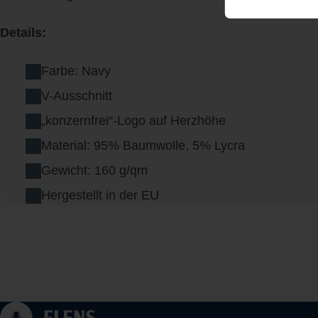
Details:
Farbe: Navy
V-Ausschnitt
„konzernfrei“-Logo auf Herzhöhe
Material: 95% Baumwolle, 5% Lycra
Gewicht: 160 g/qm
Hergestellt in der EU