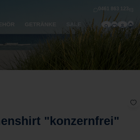
0461 863 123
EHÖR
GETRÄNKE
SALE
nshirt "konzernfrei"