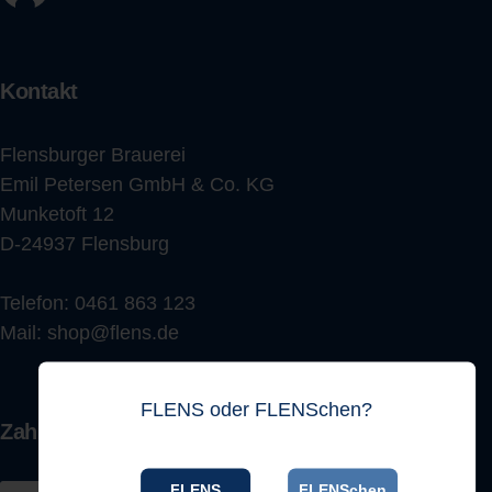
Kontakt
Flensburger Brauerei
Emil Petersen GmbH & Co. KG
Munketoft 12
D-24937 Flensburg
Telefon:
0461 863 123
Mail:
shop@flens.de
FLENS oder FLENSchen?
Zahlungsarten
FLENS
FLENSchen