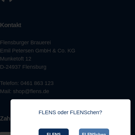
Kontakt
Flensburger Brauerei
Emil Petersen GmbH & Co. KG
Munketoft 12
D-24937 Flensburg
Telefon:
0461 863 123
Mail:
shop@flens.de
FLENS oder FLENSchen?
Zahlungsarten
FLENS
FLENSchen