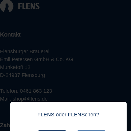
Kontakt
Flensburger Brauerei
Emil Petersen GmbH & Co. KG
Munketoft 12
D-24937 Flensburg
Telefon:
0461 863 123
Mail:
shop@flens.de
FLENS oder FLENSchen?
Zahlungsarten