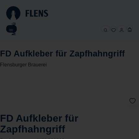
alt springen
Menü
FD Aufkleber für Zapfhahngriff
Flensburger Brauerei
FD Aufkleber für
Zapfhahngriff