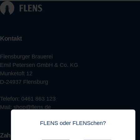
Kontakt
Flensburger Brauerei
Emil Petersen GmbH & Co. KG
Munketoft 12
D-24937 Flensburg
Telefon:
0461 863 123
Mail:
shop@flens.de
FLENS oder FLENSchen?
Zahlungsarten