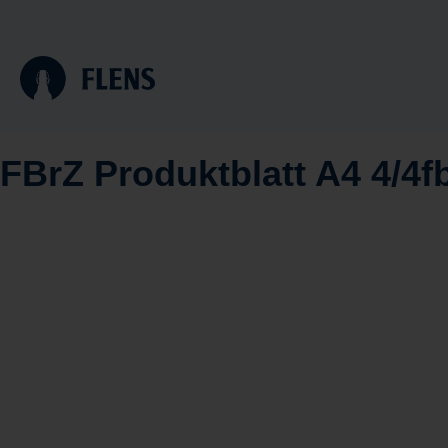
n
Zur Hauptnavigation springen
Zum Footer
FBrZ Produktblatt A4 4/4f