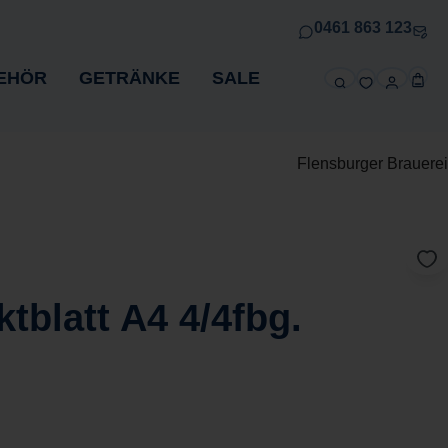
0461 863 123
EHÖR
GETRÄNKE
SALE
Flensburger Brauerei
tblatt A4 4/4fbg.