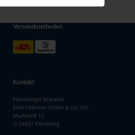
Versandmethoden
Kontakt
Flensburger Brauerei
Emil Petersen GmbH & Co. KG
Munketoft 12
D-24937 Flensburg