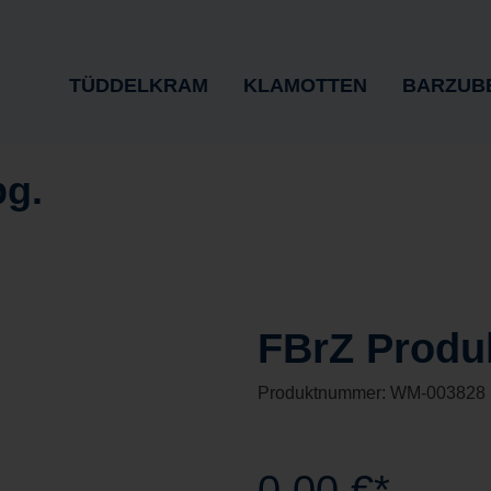
TÜDDELKRAM
KLAMOTTEN
BARZUB
bg.
FBrZ Produk
Produktnummer:
WM-003828
0,00 €*