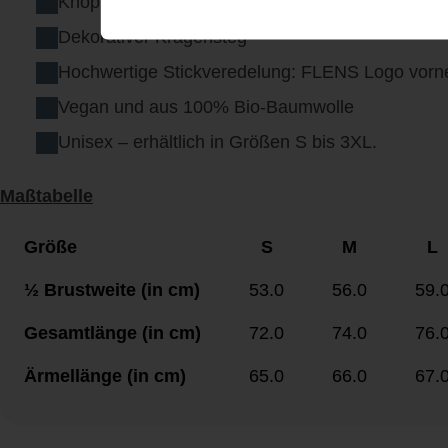
Knopfleiste und Ärmelbündchen mit Knöpfen aus
Dekorativer Kragensteg
Hochwertige Stickveredelung: FLENS Logo vorne
Vegan und aus 100% Bio-Baumwolle
Unisex – erhältlich in Größen S bis 3XL.
Maßtabelle
Größe
S
M
L
½ Brustweite (in cm)
53.0
56.0
59.
Gesamtlänge (in cm)
72.0
74.0
76.
Ärmellänge (in cm)
65.0
66.0
67.