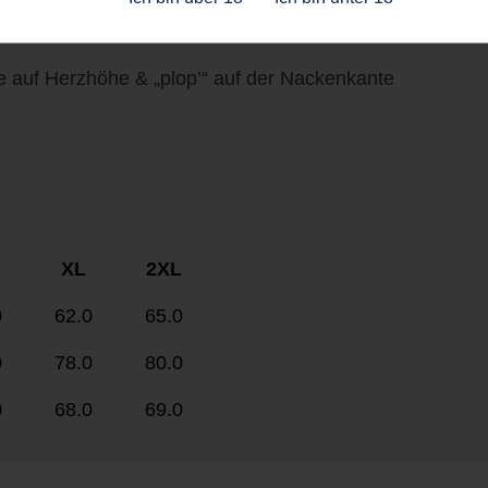
 recyceltem Kunststoff
 auf Herzhöhe & „plop’“ auf der Nackenkante
XL
2XL
0
62.0
65.0
0
78.0
80.0
0
68.0
69.0