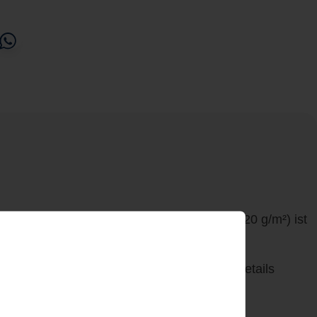
il. Gefertigt aus
100 % Bio-Baumwolle
(320 g/m²) ist
Mit ihrer regulären Passform und cleveren Details