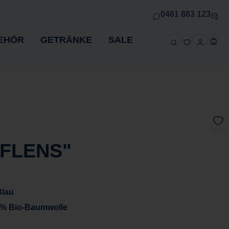
0461 863 123
EHÖR
GETRÄNKE
SALE
"FLENS"
Blau
% Bio-Baumwolle