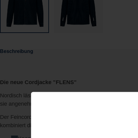
Beschreibung
Die neue Cordjacke "FLENS"
Nordisch lässig, hochwertig und nachhaltig – die FLENS 
sie angenehm robust, weich im Griff und ideal für jede J
Der Feincord in Navy sorgt für einen modernen, authenti
kombiniert die Jacke Stil und Funktion:
Aufgesetzte Bru