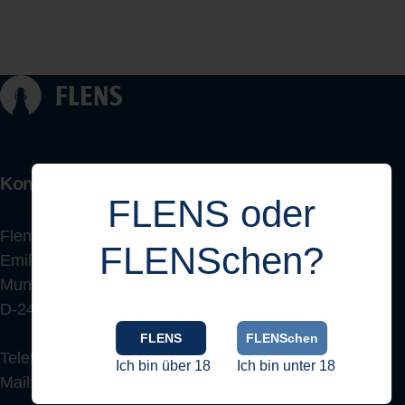
Kontakt
FLENS oder
Flensburger Brauerei
FLENSchen?
Emil Petersen GmbH & Co. KG
Munketoft 12
D-24937 Flensburg
FLENS
FLENSchen
Telefon:
0461 863 123
Ich bin über 18
Ich bin unter 18
Mail:
shop@flens.de